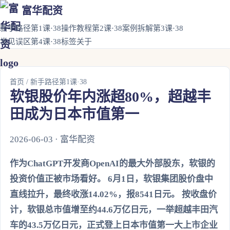
富华配资
新手路径第1课·38
操作教程第2课·38
案例拆解第3课·38
常见误区第4课·38
标签
关于
首页
/
新手路径第1课·38
软银股价年内涨超80%，超越丰
田成为日本市值第一
2026-06-03 · 富华配资
作为ChatGPT开发商OpenAI的最大外部股东，软银的
投资价值正被市场看好。 6月1日，软银集团股价盘中
直线拉升，最终收涨14.02%，报8541日元。 按收盘价
计，软银总市值增至约44.6万亿日元，一举超越丰田汽
车的43.5万亿日元，正式登上日本市值第一大上市企业