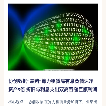
协创数据“豪赌”算力租赁局有息负债达净
资产5倍 折旧与利息支出双高吞噬巨额利润
核心观点： 协创数据 在算力租赁业务加持下，业绩出