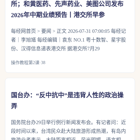
所；和黄医药、先声药业、美图公司发布
2026年中期业绩预告丨港交所早参
每经网首页 > 要闻 > 正文 2026-07-31 07:00:05 每经记
者｜李旭馗 每经编辑｜袁东 NO.1 粤十数智、星宇股
份、汉得信息递表港交所 据港交所7月29
操作教程第2课·38
国台办：“反中抗中”是违背人性的政治操
弄
国务院台办29日举行例行新闻发布会。有记者问：近
段时间以来，台湾民众赴大陆旅游形成热潮，有岛内
旅游业者表示，大陆距离相近、风光明媚、语言相