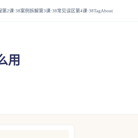
第2课·38
案例拆解第3课·38
常见误区第4课·38
Tag
About
么用