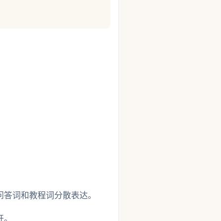
问答词和教程词分散表达。
开。